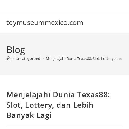
Skip
to
content
toymuseummexico.com
Blog
>
Uncategorized
>
Menjelajahi Dunia Texas88: Slot, Lottery, dan Le
Menjelajahi Dunia Texas88:
Slot, Lottery, dan Lebih
Banyak Lagi