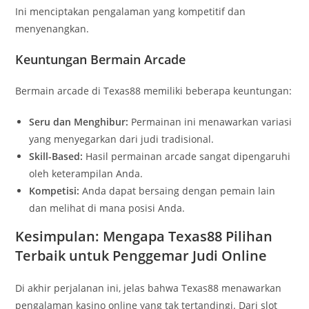
Ini menciptakan pengalaman yang kompetitif dan
menyenangkan.
Keuntungan Bermain Arcade
Bermain arcade di Texas88 memiliki beberapa keuntungan:
Seru dan Menghibur:
Permainan ini menawarkan variasi
yang menyegarkan dari judi tradisional.
Skill-Based:
Hasil permainan arcade sangat dipengaruhi
oleh keterampilan Anda.
Kompetisi:
Anda dapat bersaing dengan pemain lain
dan melihat di mana posisi Anda.
Kesimpulan: Mengapa Texas88 Pilihan
Terbaik untuk Penggemar Judi Online
Di akhir perjalanan ini, jelas bahwa Texas88 menawarkan
pengalaman kasino online yang tak tertandingi. Dari slot