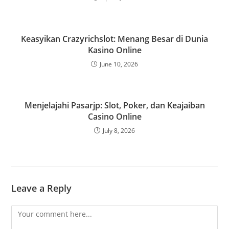
Keasyikan Crazyrichslot: Menang Besar di Dunia
Kasino Online
June 10, 2026
Menjelajahi Pasarjp: Slot, Poker, dan Keajaiban
Casino Online
July 8, 2026
Leave a Reply
Comment