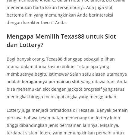
menemukan harta karun tersembunyi. Ada juga slot
bertema film yang memungkinkan Anda berinteraksi
dengan karakter favorit Anda.
Mengapa Memilih Texas88 untuk Slot
dan Lottery?
Bagi banyak orang, Texas88 dianggap sebagai pilihan
utama dalam dunia kasino online. Tetapi apa yang
membuatnya begitu istimewa? Salah satu alasan utamanya
adalah
beragamnya permainan slot
yang ditawarkan. Anda
bisa menemukan slot dengan jackpot progresif yang terus
meningkat hingga mencapai angka yang menggiurkan.
Lottery juga menjadi primadona di Texas88. Banyak pemain
percaya bahwa kesempatan memenangkan lottery lebih
tinggi dibandingkan jenis permainan lainnya. Misalnya,
terdapat sistem lotere yang memungkinkan pemain untuk