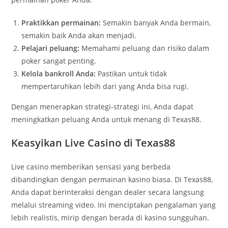
Praktikkan permainan:
Semakin banyak Anda bermain,
semakin baik Anda akan menjadi.
Pelajari peluang:
Memahami peluang dan risiko dalam
poker sangat penting.
Kelola bankroll Anda:
Pastikan untuk tidak
mempertaruhkan lebih dari yang Anda bisa rugi.
Dengan menerapkan strategi-strategi ini, Anda dapat
meningkatkan peluang Anda untuk menang di Texas88.
Keasyikan Live Casino di Texas88
Live casino memberikan sensasi yang berbeda
dibandingkan dengan permainan kasino biasa. Di Texas88,
Anda dapat berinteraksi dengan dealer secara langsung
melalui streaming video. Ini menciptakan pengalaman yang
lebih realistis, mirip dengan berada di kasino sungguhan.