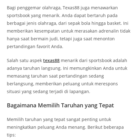
Bagi penggemar olahraga, Texas88 juga menawarkan
sportsbook yang menarik. Anda dapat bertaruh pada
berbagai jenis olahraga, dari sepak bola hingga basket. Ini
memberikan kesempatan untuk merasakan adrenalin tidak
hanya saat bermain judi, tetapi juga saat menonton
pertandingan favorit Anda.
Salah satu aspek
texas88
menarik dari sportsbook adalah
adanya taruhan langsung. Ini memungkinkan Anda untuk
memasang taruhan saat pertandingan sedang
berlangsung, memberikan peluang untuk merespons
situasi yang sedang terjadi di lapangan.
Bagaimana Memilih Taruhan yang Tepat
Memilih taruhan yang tepat sangat penting untuk
meningkatkan peluang Anda menang. Berikut beberapa
tips: