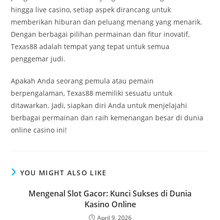
hingga live casino, setiap aspek dirancang untuk
memberikan hiburan dan peluang menang yang menarik.
Dengan berbagai pilihan permainan dan fitur inovatif,
Texas88 adalah tempat yang tepat untuk semua
penggemar judi.
Apakah Anda seorang pemula atau pemain
berpengalaman, Texas88 memiliki sesuatu untuk
ditawarkan. Jadi, siapkan diri Anda untuk menjelajahi
berbagai permainan dan raih kemenangan besar di dunia
online casino ini!
YOU MIGHT ALSO LIKE
Mengenal Slot Gacor: Kunci Sukses di Dunia
Kasino Online
April 9, 2026