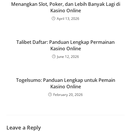
Menangkan Slot, Poker, dan Lebih Banyak Lagi di
Kasino Online
April 13, 2026
Talibet Daftar: Panduan Lengkap Permainan
Kasino Online
June 12, 2026
Togelsumo: Panduan Lengkap untuk Pemain
Kasino Online
February 20, 2026
Leave a Reply