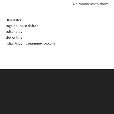
No comments to show.
UNYU168
togelonline88 daftar
sultanplay
slot online
https://toymuseummexico.com