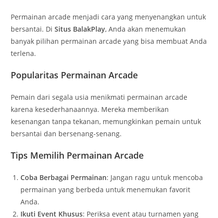
Permainan arcade menjadi cara yang menyenangkan untuk
bersantai. Di
Situs BalakPlay
, Anda akan menemukan
banyak pilihan permainan arcade yang bisa membuat Anda
terlena.
Popularitas Permainan Arcade
Pemain dari segala usia menikmati permainan arcade
karena kesederhanaannya. Mereka memberikan
kesenangan tanpa tekanan, memungkinkan pemain untuk
bersantai dan bersenang-senang.
Tips Memilih Permainan Arcade
Coba Berbagai Permainan
: Jangan ragu untuk mencoba
permainan yang berbeda untuk menemukan favorit
Anda.
Ikuti Event Khusus
: Periksa event atau turnamen yang