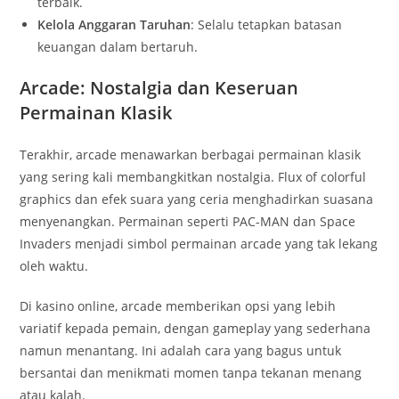
terbaik.
Kelola Anggaran Taruhan
: Selalu tetapkan batasan
keuangan dalam bertaruh.
Arcade: Nostalgia dan Keseruan
Permainan Klasik
Terakhir, arcade menawarkan berbagai permainan klasik
yang sering kali membangkitkan nostalgia. Flux of colorful
graphics dan efek suara yang ceria menghadirkan suasana
menyenangkan. Permainan seperti PAC-MAN dan Space
Invaders menjadi simbol permainan arcade yang tak lekang
oleh waktu.
Di kasino online, arcade memberikan opsi yang lebih
variatif kepada pemain, dengan gameplay yang sederhana
namun menantang. Ini adalah cara yang bagus untuk
bersantai dan menikmati momen tanpa tekanan menang
atau kalah.