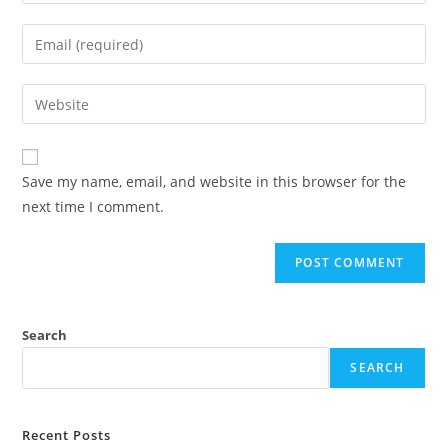
your
name
Enter
or
your
username
email
Enter
to
address
your
comment
to
website
comment
URL
Save my name, email, and website in this browser for the
(optional)
next time I comment.
Search
SEARCH
Recent Posts