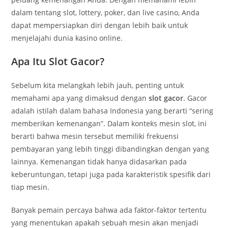
dalam tentang slot, lottery, poker, dan live casino, Anda
dapat mempersiapkan diri dengan lebih baik untuk
menjelajahi dunia kasino online.
Apa Itu Slot Gacor?
Sebelum kita melangkah lebih jauh, penting untuk
memahami apa yang dimaksud dengan
slot gacor
. Gacor
adalah istilah dalam bahasa Indonesia yang berarti “sering
memberikan kemenangan”. Dalam konteks mesin slot, ini
berarti bahwa mesin tersebut memiliki frekuensi
pembayaran yang lebih tinggi dibandingkan dengan yang
lainnya. Kemenangan tidak hanya didasarkan pada
keberuntungan, tetapi juga pada karakteristik spesifik dari
tiap mesin.
Banyak pemain percaya bahwa ada faktor-faktor tertentu
yang menentukan apakah sebuah mesin akan menjadi