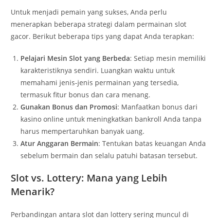
Untuk menjadi pemain yang sukses, Anda perlu
menerapkan beberapa strategi dalam permainan slot
gacor. Berikut beberapa tips yang dapat Anda terapkan:
Pelajari Mesin Slot yang Berbeda
: Setiap mesin memiliki
karakteristiknya sendiri. Luangkan waktu untuk
memahami jenis-jenis permainan yang tersedia,
termasuk fitur bonus dan cara menang.
Gunakan Bonus dan Promosi
: Manfaatkan bonus dari
kasino online untuk meningkatkan bankroll Anda tanpa
harus mempertaruhkan banyak uang.
Atur Anggaran Bermain
: Tentukan batas keuangan Anda
sebelum bermain dan selalu patuhi batasan tersebut.
Slot vs. Lottery: Mana yang Lebih
Menarik?
Perbandingan antara slot dan lottery sering muncul di