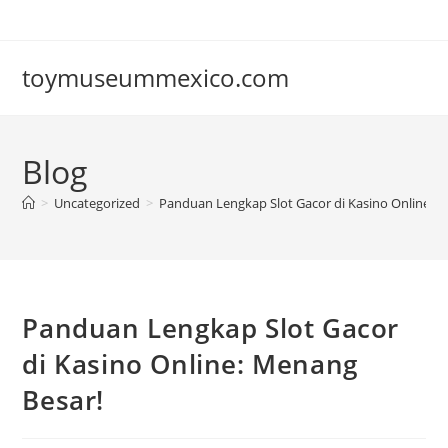
Skip
to
content
toymuseummexico.com
Blog
>
Uncategorized
>
Panduan Lengkap Slot Gacor di Kasino Online: 
Panduan Lengkap Slot Gacor
di Kasino Online: Menang
Besar!