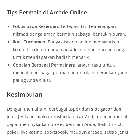
Tips Bermain di Arcade Online
Fokus pada Keseruan
: Terlepas dari kemenangan,
nikmati pengalaman bermain sebagai bentuk hiburan.
Ikuti Turnamen
: Banyak kasino online menawarkan
kompetisi di permainan arcade, memberikan peluang
untuk mendapatkan hadiah menarik.
Cobalah Berbagai Permainan
: Jangan ragu untuk
mencoba berbagai permainan untuk menemukan yang
paling Anda sukai.
Kesimpulan
Dengan memahami berbagai aspek dari
slot gacor
dan
jenis-jenis permainan kasino lainnya, Anda dengan mudah
dapat meningkatkan proses bermain Anda. Baik itu slot,
poker, live casino, sportsbook, maupun arcade, setiap jenis